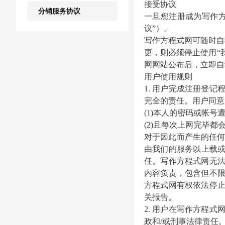
接受协议
分销服务协议
一旦您注册成为
写作
议”）。
写作方程式
网可随时自
更，则必须停止使用
“
网网站公布后，立即自
用户使用规则
1. 用户完成注册登
完全的责任。用户同意
(1)本人的密码或帐
(2)且每次上网完毕
对于因此而产生的任
由我们的服务以上载
任。
写作方程式
网无
内容负责，包含但不
方程式
网有权依法停
关报告。
2. 用户在
写作方程式
政和
/或刑事法律责任