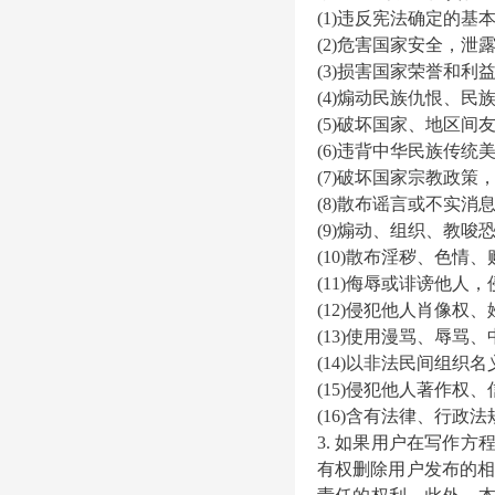
(1)违反宪法确定的基
(2)危害国家安全，
(3)损害国家荣誉和利
(4)煽动民族仇恨、
(5)破坏国家、地区间
(6)违背中华民族传
(7)破坏国家宗教政
(8)散布谣言或不实消
(9)煽动、组织、教
(10)散布淫秽、色
(11)侮辱或诽谤他人
(12)侵犯他人肖像
(13)使用漫骂、辱
(14)以非法民间组织
(15)侵犯他人著作权
(16)含有法律、行政
3. 如果用户在
写作方
有权删除用户发布的