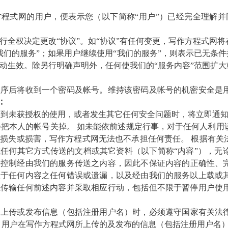
方程式
网的用户，便表示您（以下简称
“用户”）已经完全理解并
行全权决定更改
“协议”。如“协议”有任何变更，
写作方程式
网将
我们的服务”；如果用户继续使用“我们的服务”，则表示已无条件
动生效。除另行明确声明外，任何使我们的
“服务内容”范围扩
记程序后将收到一个密码及帐号。维持该密码及帐号的机密安全
∶
号遭到未获授权的使用，或者发生其它任何安全问题时，将立即通
都会把本人的帐号关掉。 如未能依前述规定行事，对于任何人利
何损失或损害，
写作方程式
网无法也不承担任何责任。
根据有关
或任何其它方式传送的文档或其它资料（以下简称
“内容”），
法控制经由我们的服务传送之内容，因此不保证内容的正确性、
限于任何内容之任何错误或遗漏，以及经由我们的服务以上载或
止传输任何前述内容并采取相应行动，包括但不限于暂停用户使
网上传或发布信息（包括注册用户名）时，必须遵守国家有关法
。用户在
写作方程式
网所上传的及发布的信息（包括注册用户名