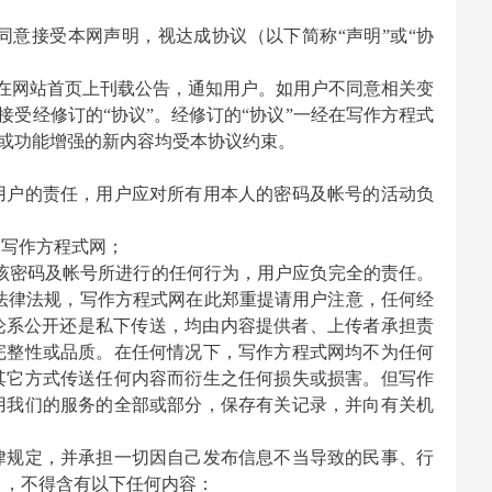
同意接受本网声明，视达成协议（以下简称“声明”或“协
在网站首页上刊载公告，通知用户。如用户不同意相关变
接受经修订的“协议”。经修订的“协议”一经在
写作方程式
大或功能增强的新内容均受本协议约束。
是用户的责任，用户应对所有用本人的密码及帐号的活动负
知
写作方程式
网；
用该密码及帐号所进行的任何行为，用户应负完全的责任。
法律法规，
写作方程式
网在此郑重提请用户注意，任何经
无论系公开还是私下传送，均由内容提供者、上传者承担责
完整性或品质。在任何情况下，
写作方程式
网均不为任何
其它方式传送任何内容而衍生之任何损失或损害。但
写作
用我们的服务的全部或部分，保存有关记录，并向有关机
律规定，并承担一切因自己发布信息不当导致的民事、行
），不得含有以下任何内容：