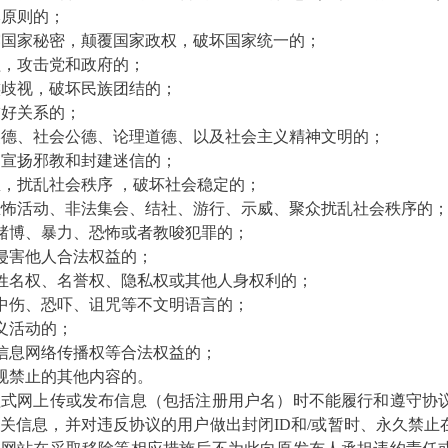
本原则的；
泄露国家秘密，颠覆国家政权，破坏国家统一的；
益，攻击党和政府的；
民族歧视，破坏民族团结的；
友好关系的；
统美德、社会公德、论理道德、以及社会主义精神文明的；
策，宣扬邪教和封建迷信的；
息，扰乱社会秩序 ，破坏社会稳定的；
唆恐怖活动、非法集会、结社、游行、示威、聚众扰乱社会秩序的
情、赌博、暴力、恐怖或者教唆犯罪的；
，侵害他人合法权益的；
权、姓名权、名誉权、隐私权或其他人身权利的；
骂、中伤、恐吓、诅咒等不文明语言的；
名义活动的；
、信息网络传播权等合法权益的；
法规禁止的其他内容的。
程式
网上传或发布信息（包括注册用户名）时不能履行和遵守协
相关信息，并对违反协议的用户做出封闭
ID和/或暂时、永久禁