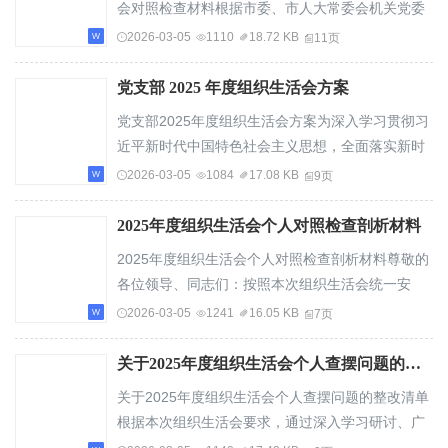
会对照检查材料根据市委、市人大常委会机关党委
关于召开2025年度基层党组织组织生活会和开展...
2026-03-05
1110
18.72 KB
11页
党支部 2025 年度组织生活会方案
党支部2025年度组织生活会方案为深入学习贯彻习
近平新时代中国特色社会主义思想，全面落实新时
代党的建设总要求和新时代党的组织路线，严格...
2026-03-05
1084
17.08 KB
9页
2025年度组织生活会个人对照检查剖析材料
2025年度组织生活会个人对照检查剖析材料尊敬的
各位领导、同志们：按照本次组织生活会统一安
排，我紧紧围绕学习贯彻党的创新理论、加强党
2026-03-05
1241
16.05 KB
7页
性...
关于2025年度组织生活会个人查摆问题的整改清单
关于2025年度组织生活会个人查摆问题的整改清单
根据本次组织生活会要求，通过深入学习研讨、广
泛征求意见、谈心谈话和对照检查，我紧密联系...