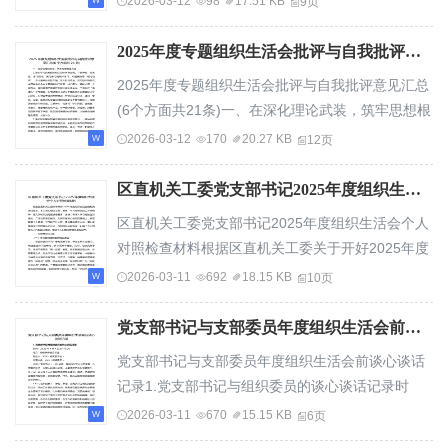
2026-03-12
98
17.51 KB
9页
2025年度专题组织生活会批评与自我批评意见汇总(6个方面共21条)
2025年度专题组织生活会批评与自我批评意见汇总
(6个方面共21条)一、在深化理论武装，筑牢思想根
基方面1.理论学习的系统性和主动性有待加强...
2026-03-12
170
20.27 KB
12页
区直机关工委党支部书记2025年度组织生活会个人对照检查材料
区直机关工委党支部书记2025年度组织生活会个人
对照检查材料根据区直机关工委关于开好2025年度
组织生活会的相关通知要求，本人紧扣会议主题...
2026-03-11
692
18.15 KB
10页
党支部书记与支部委员年度组织生活会前谈心谈话记录
党支部书记与支部委员年度组织生活会前谈心谈话
记录1.党支部书记与组织委员的谈心谈话记录时
间：2026年X月X日上午9:30地点：局机关三楼会
2026-03-11
670
15.15 KB
6页
议...