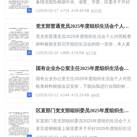
备情况报告根据中央、省委、市委、区委关于开好
2025年度基层党组织组织生活会的统一部署和有...
2026-03-17
724
18.48 KB
11页
党支部普通党员2025年度组织生活会个人对照检查材料
党支部普通党员2025年度组织生活会个人对照检查
材料根据支部召开组织生活会的统一安排，本人紧
扣会议主题，认真学习领会党的二十届四中全会...
2026-03-16
898
19 KB
11页
国有企业办公室主任2025年度组织生活会个人对照检查材料
国有企业办公室主任2025年度组织生活会个人对照
检查材料根据会议安排，下面由我进行自我剖析，
请大家批评指正。一、2025年度个人履职情况一...
2026-03-12
144
15.24 KB
6页
区直部门党支部组织委员2025年度组织生活会个人发言提纲
区直部门党支部组织委员2025年度组织生活会个人
发言提纲根据上级党委关于开好2025年度组织生活
会要求，我紧扣会议主题，深入学习贯彻习近平...