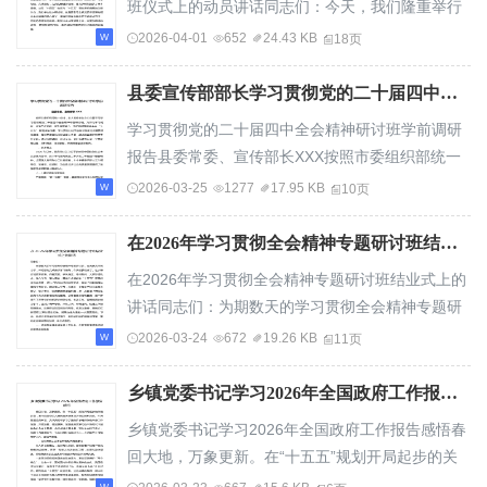
班仪式上的动员讲话同志们：今天，我们隆重举行
全镇学习贯彻党的二十届四中全会精神专题研讨...
2026-04-01
652
24.43 KB
18页
县委宣传部部长学习贯彻党的二十届四中全会精神研讨班学前调研报告
学习贯彻党的二十届四中全会精神研讨班学前调研
报告县委常委、宣传部长XXX按照市委组织部统一
安排，本人即将参加全市市管干部学习贯彻党的...
2026-03-25
1277
17.95 KB
10页
在2026年学习贯彻全会精神专题研讨班结业式上的讲话
在2026年学习贯彻全会精神专题研讨班结业式上的
讲话同志们：为期数天的学习贯彻全会精神专题研
讨班，在大家共同努力下，即将顺利完成各项学...
2026-03-24
672
19.26 KB
11页
乡镇党委书记学习2026年全国政府工作报告感悟
乡镇党委书记学习2026年全国政府工作报告感悟春
回大地，万象更新。在“十五五”规划开局起步的关
键时刻，第十四届全国人民代表大会第四次会...