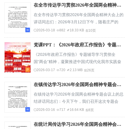
在全市传达学习贯彻2026年全国两会精神大会上的讲话
在全市传达学习贯彻2026年全国两会精神大会上的
讲话同志们：2026年3月12日下午，随着庄严的
《义勇军进行曲》在人民大会堂奏响，第十四届
2026-03-18
882
18.33 KB
10页
全...
党课PPT：《2026年政府工作报告》专题辅导.pptx
《2026年政府工作报告》专题辅导学习贯彻全
国“两会”精神，凝聚推进中国式现代化我市实践奋
进力量主讲人：A书记目录012025年工作回顾02“...
2026-03-17
720
2.13 MB
26页
在镇传达学习2026年全国两会精神专题会议上的总结讲话
在镇传达学习2026年全国两会精神专题会议上的总
结讲话同志们：今天下午，我们召开这次专题会
议，第一时间传达学习刚刚闭幕的全国两会精
2026-03-16
717
16.64 KB
8页
神，...
在统计局传达学习2026年全国两会精神会议上的讲话