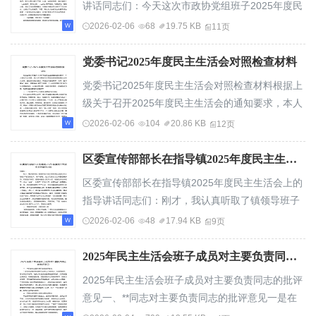
讲话同志们：今天这次市政协党组班子2025年度民
主生活会暨以案促改专题民主生活会，在市委督...
2026-02-06
68
19.75 KB
11页
党委书记2025年度民主生活会对照检查材料
党委书记2025年度民主生活会对照检查材料根据上
级关于召开2025年度民主生活会的通知要求，本人
紧扣会议主题，深入学习贯彻习近平新时代中国...
2026-02-06
104
20.86 KB
12页
区委宣传部部长在指导镇2025年度民主生活会上的指导讲话
区委宣传部部长在指导镇2025年度民主生活会上的
指导讲话同志们：刚才，我认真听取了镇领导班子
的对照检查以及各位同志的批评与自我批评。总...
2026-02-06
48
17.94 KB
9页
2025年民主生活会班子成员对主要负责同志的批评意见
2025年民主生活会班子成员对主要负责同志的批评
意见一、**同志对主要负责同志的批评意见一是在
推动数字化转型与业务工作融合上，宏观规划多...