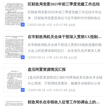
区财政局党委2025年前三季度党建工作总结
区财政局党委2025年前三季度党建工作总结今年以
来，区财政局党委坚持以习近平新时代中国特色社
会主义思想为指导，深入学习贯彻党的二十大和...
2025-09-09
53
15.57 KB
5页
在市财政局机关全体干部深入贯彻XX抵制违规吃喝大会上的党课讲稿
在市财政局机关全体干部深入贯彻XX抵制违规吃喝
大会上的党课讲稿同志们：在全党扎实开展深入贯
彻中央八项规定精神学习教育之际，中央层面深...
2025-08-21
78
22.44 KB
12页
盘活闲置资源情况汇报
1盘活闲置资源情况汇报针对两项改革后新合并乡镇
办公用房、干部周转房紧张，被撤并乡镇部分公有
资产闲置，镇村公有资产整体效能发挥不充分...
2025-08-18
41
20.41 KB
5页
财政局长在非税收入征管工作协调会上的讲话