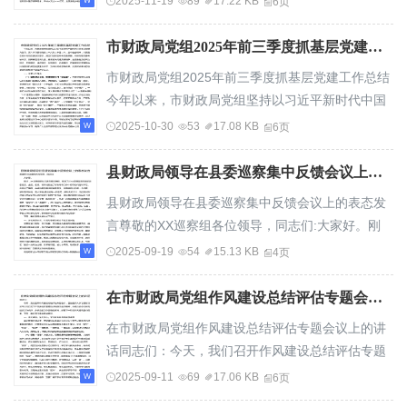
2025-11-19
89
17.22 KB
6页
市财政局党组2025年前三季度抓基层党建工作总结
市财政局党组2025年前三季度抓基层党建工作总结
今年以来，市财政局党组坚持以习近平新时代中国
特色社会主义思想为指导，深入学习贯彻党的二...
2025-10-30
53
17.08 KB
6页
县财政局领导在县委巡察集中反馈会议上的表态发言
县财政局领导在县委巡察集中反馈会议上的表态发
言尊敬的XX巡察组各位领导，同志们:大家好。刚
才，XX巡察组组长代表县委巡察组，反馈了对XX...
2025-09-19
54
15.13 KB
4页
在市财政局党组作风建设总结评估专题会议上的讲话
在市财政局党组作风建设总结评估专题会议上的讲
话同志们：今天，我们召开作风建设总结评估专题
会议，目的是深入学习贯彻习近平总书记关于作...
2025-09-11
69
17.06 KB
6页