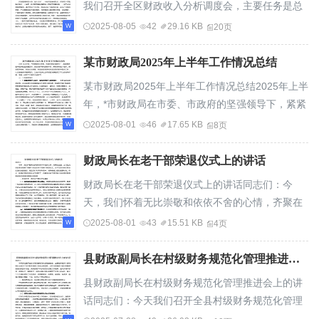
我们召开全区财政收入分析调度会，主要任务是总
结上半年财政收入工作，分析当前面临的形势，...
2025-08-05
42
29.16 KB
20页
某市财政局2025年上半年工作情况总结
某市财政局2025年上半年工作情况总结2025年上半
年，*市财政局在市委、市政府的坚强领导下，紧紧
围绕全市经济社会发展目标，充分发挥财政职...
2025-08-01
46
17.65 KB
8页
财政局长在老干部荣退仪式上的讲话
财政局长在老干部荣退仪式上的讲话同志们：今
天，我们怀着无比崇敬和依依不舍的心情，齐聚在
这里，为几位为财政事业奉献了青春与热血的老
2025-08-01
43
15.51 KB
4页
干...
县财政副局长在村级财务规范化管理推进会上的讲话
县财政副局长在村级财务规范化管理推进会上的讲
话同志们：今天我们召开全县村级财务规范化管理
推进会，主要任务是深入贯彻落实上级关于农村...