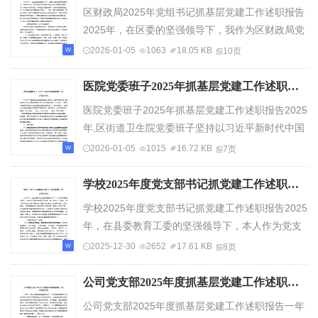
区财政局2025年党组书记抓基层党建工作述职报告
2025年，在区委的坚强领导下，我作为区财政局党
组书记，始终坚持以习近平新时代中国特色社会...
2026-01-05
1063
18.05 KB
10页
医院党委班子2025年抓基层党建工作述职报告
医院党委班子2025年抓基层党建工作述职报告2025
年,区街道卫生院党委班子坚持以习近平新时代中国
特色社会主义思想为指导,深入学习贯彻党的二...
2026-01-05
1015
16.72 KB
7页
学校2025年度党支部书记抓党建工作述职报告
学校2025年度党支部书记抓党建工作述职报告2025
年，在县委教育工委的坚强领导下，本人作为党支
部书记，始终牢记并坚决履行抓党建“第一责任...
2025-12-30
2652
17.61 KB
8页
公司党支部2025年度抓基层党建工作述职报告
公司党支部2025年度抓基层党建工作述职报告一年