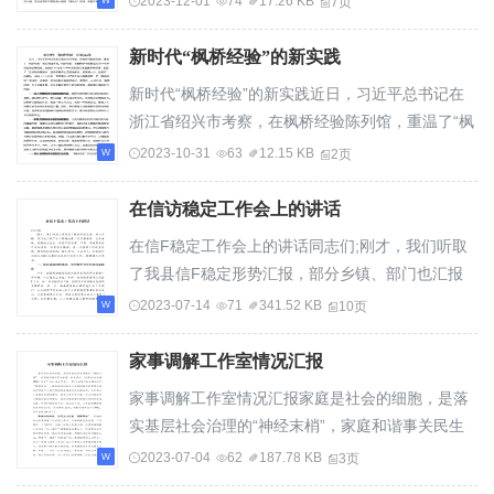
2023-12-01
74
17.26 KB
7页
央、省、州、县委政法工作会议精神，按照《县
2023年度平安建设目标管理...
新时代“枫桥经验”的新实践
新时代“枫桥经验”的新实践近日，习近平总书记在
浙江省绍兴市考察，在枫桥经验陈列馆，重温了“枫
桥经验”诞生演进历程。枫桥经验”是植根于中国基
2023-10-31
63
12.15 KB
2页
层社会中专群结合的治理经验，出自于20世纪60年
代初的浙江省诸...
在信访稳定工作会上的讲话
在信F稳定工作会上的讲话同志们;刚才，我们听取
了我县信F稳定形势汇报，部分乡镇、部门也汇报
了信F维稳安保工作开展情况，总体来说，问题较
2023-07-14
71
341.52 KB
10页
为突出、形势不容乐观。下面，我就贯彻好中央和
省委、市委有关精神，进...
家事调解工作室情况汇报
家事调解工作室情况汇报家庭是社会的细胞，是落
实基层社会治理的“神经末梢”，家庭和谐事关民生
幸福、社会稳定。XX镇XX村家事调解工作室于
2023-07-04
62
187.78 KB
3页
2021年9月成立，是XX镇践行和发展新时代“枫桥经