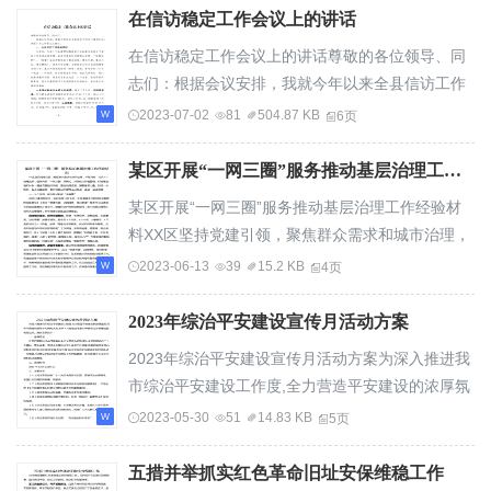
验”，探索家事纠纷多元...
在信访稳定工作会议上的讲话
在信访稳定工作会议上的讲话尊敬的各位领导、同
志们：根据会议安排，我就今年以来全县信访工作
进行通报分析，并就下步工作提几点建议。一、全
2023-07-02
81
504.87 KB
6页
县信访工作基本情况今年来，全县上下认真贯彻落
实党中央和省市县委关...
某区开展“一网三圈”服务推动基层治理工作经验材料
某区开展“一网三圈”服务推动基层治理工作经验材
料XX区坚持党建引领，聚焦群众需求和城市治理，
不断深化“为民XX”党建品牌，创新探索“一网三
2023-06-13
39
15.2 KB
4页
圈”新模式，持续优化网格管理，织密建强组织体
系，健全完善运行机...
2023年综治平安建设宣传月活动方案
2023年综治平安建设宣传月活动方案为深入推进我
市综治平安建设工作度,全力营造平安建设的浓厚氛
围,经市平安建设领导小组研究决定,定于X月份在全
2023-05-30
51
14.83 KB
5页
市集中开展综治平安建设宣传月活动。具体方案如
下：一、指导思想以...
五措并举抓实红色革命旧址安保维稳工作