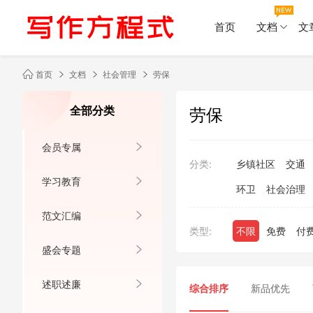
首页
文档
文
首页
文档
社会管理
劳保
全部分类
劳保
会员专属
分类:
乡镇社区
交通
学习教育
环卫
社会治理
范文汇编
类型:
不限
免费
付
盛会专题
述职述廉
综合排序
新品优先