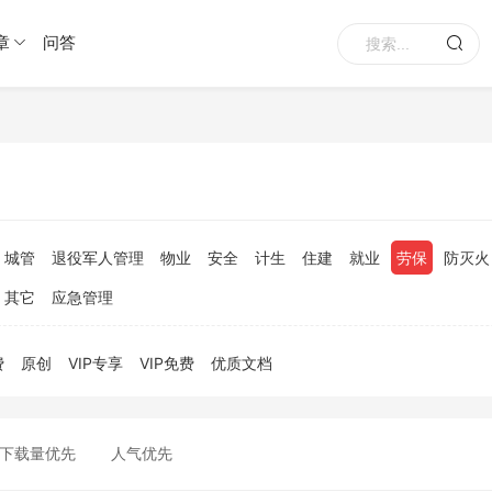
章
问答
城管
退役军人管理
物业
安全
计生
住建
就业
劳保
防灭火
其它
应急管理
费
原创
VIP专享
VIP免费
优质文档
下载量优先
人气优先