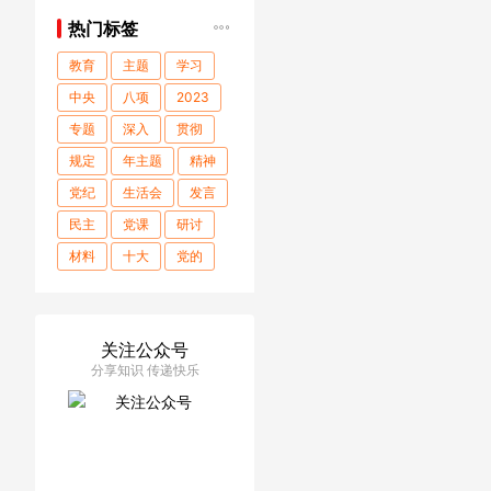
热门标签
教育
主题
学习
中央
八项
2023
专题
深入
贯彻
规定
年主题
精神
党纪
生活会
发言
民主
党课
研讨
材料
十大
党的
学习贯彻
第二批
关于
开展
记在
关注公众号
年度
工作
公司
分享知识 传递快乐
党委
会上
心得体会
中心组
读书班
2023年
交流
组织
讲话