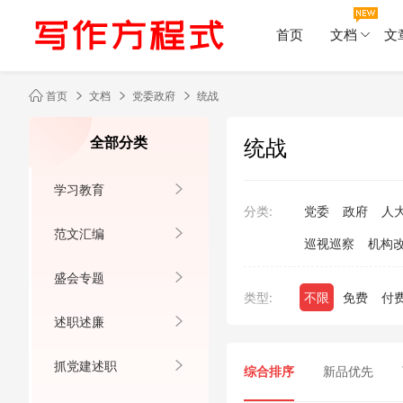
首页
文档
文
首页
文档
党委政府
统战
全部分类
统战
学习教育
分类:
党委
政府
人
范文汇编
巡视巡察
机构
盛会专题
类型:
不限
免费
付
述职述廉
抓党建述职
综合排序
新品优先