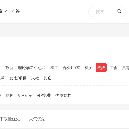
章
问答
大
政协
理论学习中心组
组工
办公厅/室
机关
统战
工会
共
改革
发改/项目
人社
其它
费
原创
VIP专享
VIP免费
优质文档
下载量优先
人气优先