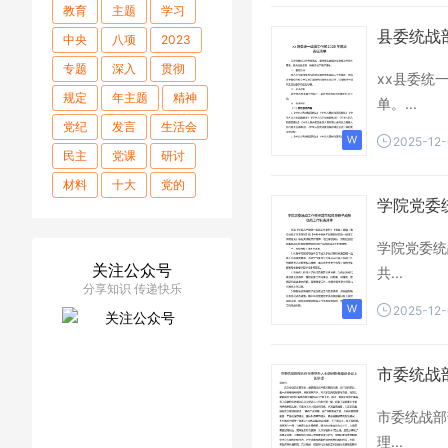
教育
主题
学习
县委统战
中央
八项
2023
专题
深入
贯彻
xx县委统
规定
年主题
精神
单。...
党纪
发言
生活会
2025-12
民主
党课
研讨
材料
十大
党的
学院党委
学习贯彻
第二批
关于
开展
记在
学院党委统
关注公众号
年度
工作
公司
共...
分享知识 传递快乐
党委
会上
2025-12
心得体会
读书班
中心组
2023年
市委统战
交流
组织
讲话
市委统战部
理论学习
党组
理...
干部
讲稿
对照