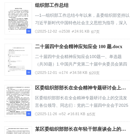
组织部工作总结
—1—组织部工作总结今年以来，县委组织部坚持以
习近平新时代中国特色社会主义思想为指导，深入
学习贯彻全国、全省、全市组织部长会议精神...
2025-12-02
2538
24.91 KB
7页
二十届四中全会精神应知应会 100 题.docx
二十届四中全会精神应知应会100题一、单选题
（共30题）1.中国共产党第二十届中央委员会第四
次全体会议于何时在北京举行？A.2025年10月18
2025-12-01
174
34.58 KB
20页
日...
区委组织部部长在全会精神专题研讨会上的交流发言
区委组织部部长在全会精神专题研讨会上的交流发
言各位领导、同志们：党的二十届四中全会于2025
年10月20日至23日在北京胜利举行，这是一次在...
2025-11-26
52
16.81 KB
5页
某区委组织部部长在年轻干部座谈会上的讲话