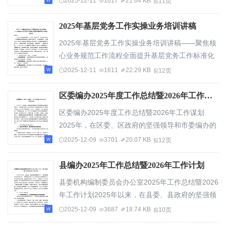
2025-12-11
1617
21.64 KB
11页
2025年基层党务工作实操业务培训讲稿
2025年基层党务工作实操业务培训讲稿——聚焦核
心业务规范工作流程全面提升基层党务工作标准化
水平同志们：为深入贯彻落实党的二十大及二十...
2025-12-11
1611
22.29 KB
12页
区委编办2025年度工作总结暨2026年工作谋划
区委编办2025年度工作总结暨2026年工作谋划
2025年，在区委、区政府的坚强领导和市委编办的
精心指导下，区委编办坚持以习近平新时代中国特
2025-12-09
3701
20.07 KB
12页
色...
县编办2025年工作总结暨2026年工作计划
县委机构编制委员会办公室2025年工作总结暨2026
年工作计划2025年以来，在县委、县政府的坚强领
导下，在市委编办的有力指导下，县委编办坚持...
2025-12-09
3687
18.74 KB
10页