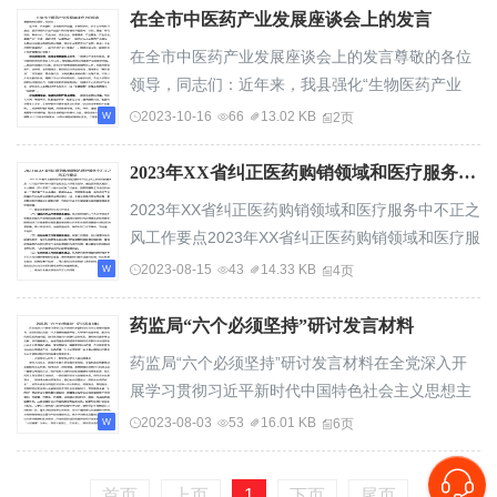
持“四个最严”工作要...
在全市中医药产业发展座谈会上的发言
在全市中医药产业发展座谈会上的发言尊敬的各位
领导，同志们：近年来，我县强化“生物医药产业
园、中医药学院、伏牛山中药材交易会、国家级现
2023-10-16
66
13.02 KB
2页
代农业产业园中药材标准化种植基地”引领，建
强“研究机构、孵化中心...
2023年XX省纠正医药购销领域和医疗服务中不正之风工作要点
2023年XX省纠正医药购销领域和医疗服务中不正之
风工作要点2023年XX省纠正医药购销领域和医疗服
务中不正之风工作的总体要求是：以习近平新时代
2023-08-15
43
14.33 KB
4页
中国特色社会主义思想为指导，全面贯彻落实党的
二十大精神，深入贯彻...
药监局“六个必须坚持”研讨发言材料
药监局“六个必须坚持”研讨发言材料在全党深入开
展学习贯彻习近平新时代中国特色社会主义思想主
题教育，是贯彻落实党的二十大精神的重要举措，
2023-08-03
53
16.01 KB
6页
对于统一全党思想、解决党内存在的突出问题、始
终保持党同人民群众...
首页
上页
1
下页
尾页