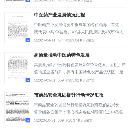
2024-05-13
74
12.98 KB
2页
中整治工作开展以来，在市协作机制领导小组的精
心指导下，围绕六方面3...
中医药产业发展情况汇报
中医药产业发展情况汇报尊敬的各位领导：首先，
我代表中共XX县委、XX县人民政府以及48万XX人
民，对XX局长及各位领导长期以来对XX经济社会发
2024-04-11
74
289.04 KB
6页
展、尤其是中医药产业发展的关心和支持，表示衷
心感谢！下面，我就XX中...
高质量推动中医药特色发展
高质量推动中医药特色发展XX市XX资源、面积、产
值均居全省前列，拥有中国特色农产品优势区（第
四批）、国家出口食品农产品（XX）质量安全示范
2024-03-01
59
305.92 KB
7页
区等产区。其中“XXXX”是中国国家地理标志产品，
被纳入国家发改委中...
市药品安全巩固提升行动情况汇报
市药品安全巩固提升行动情况汇报尊敬的副局长、
督导组各位领导：衷心感谢各位领导百忙之中莅临
调研指导工作。根据安排，我简要汇报四个方面情
2023-10-31
69
16.37 KB
6页
况：一、专项行动开展情况今年以来，我局始终坚