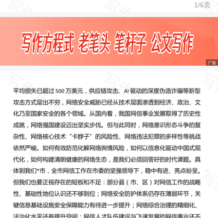
1/
6
页