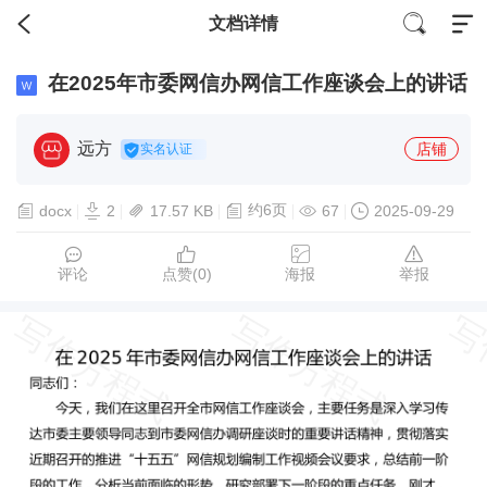
文档详情
在2025年市委网信办网信工作座谈会上的讲话
远方
店铺
实名认证
约6页
docx
2
17.57 KB
67
2025-09-29
评论
点赞(
0
)
海报
举报