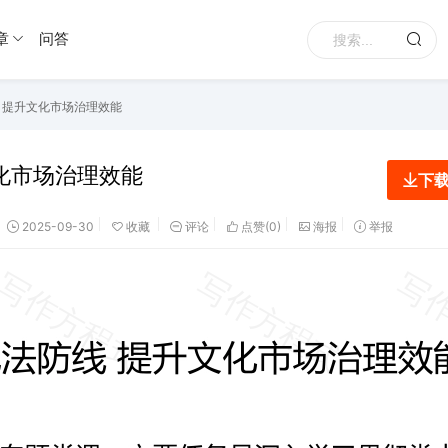
章
问答
 提升文化市场治理效能
化市场治理效能
下
2025-09-30
收藏
评论
点赞(
0
)
海报
举报