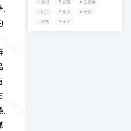
# 党纪
# 发言
# 生活会
# 民主
# 党课
# 研讨
# 材料
# 十大